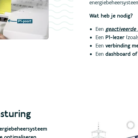
energiebeheersystee
Wat heb je nodig?
Een
geactiveerde
Een
P1-lezer
(zoal
Een
verbinding m
Een
dashboard of
sturing
ergiebeheersysteem
e optimaliseren
.