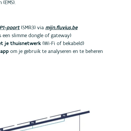
m (EMS).
 P1-poort
(SMR3) via
mijn.fluvius.be
s een slimme dongle of gateway)
et je thuisnetwerk
(Wi-Fi of bekabeld)
 app
om je gebruik te analyseren en te beheren