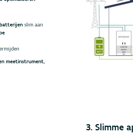
batterijen
slim aan
pe
ermijden
een meetinstrument,
3. Slimme a