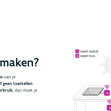
m maken?
ns
van je
lf geen toestellen
erbruik
, dan moet je