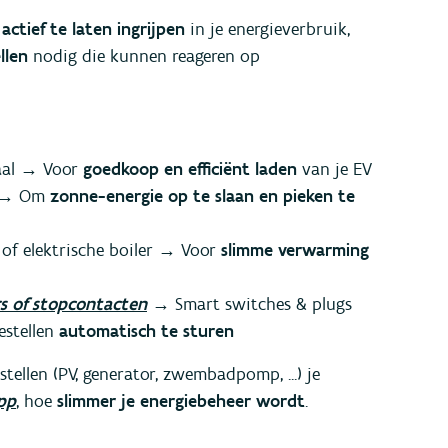
r
actief te laten ingrijpen
in je energieverbruik,
llen
nodig die kunnen reageren op
aal → Voor
goedkoop en efficiënt laden
van je EV
j → Om
zonne-energie op te slaan en pieken te
f elektrische boiler → Voor
slimme verwarming
rs of stopcontacten
→ Smart switches & plugs
stellen
automatisch te sturen
tellen (PV, generator, zwembadpomp, ...) je
pp
, hoe
slimmer je energiebeheer wordt
.