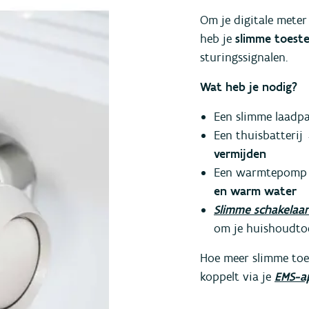
Om je digitale mete
heb je
slimme toeste
sturingssignalen.
Wat heb je nodig?
Een slimme laadp
Een thuisbatteri
vermijden
Een warmtepomp o
en warm water
Slimme schakelaa
om je huishoudtoe
Hoe meer slimme toes
koppelt via je
EMS-a