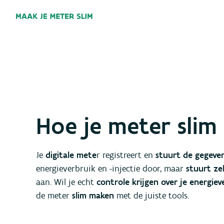
Overslaan
en
naar
de
inhoud
gaan
Hoe je meter sli
Je
digitale mete
r registreert en
stuurt de gegeve
energieverbruik en -injectie door, maar
stuurt ze
aan. Wil je echt
controle krijgen over je energiev
de meter
slim maken
met de juiste tools.